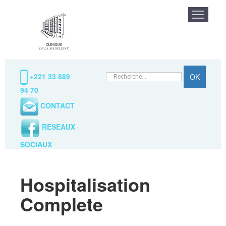
La clinique
Praticiens / Specialit
Rechercher
+221 33 889
OK
94 70
CONTACT
RESEAUX
SOCIAUX
Hospitalisation
Complete