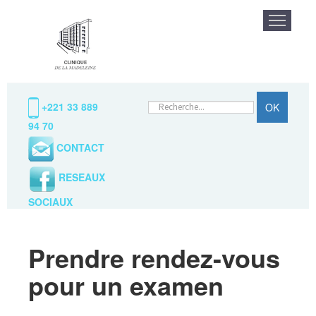
La clinique
Praticiens / Specialit
Rechercher
+221 33 889
OK
94 70
CONTACT
RESEAUX
SOCIAUX
Prendre rendez-vous
pour un examen